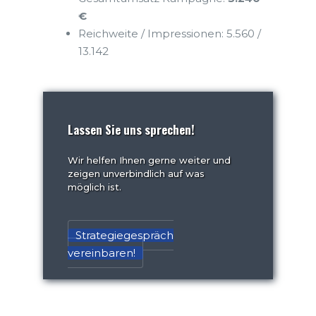
€
Reichweite / Impressionen: 5.560 /
13.142
Lassen Sie uns sprechen!
Wir helfen Ihnen gerne weiter und
zeigen unverbindlich auf was
möglich ist.
Strategiegespräch
vereinbaren!