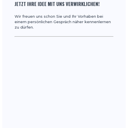
JETZT IHRE IDEE MIT UNS VERWIRKLICHEN!
Wir freuen uns schon Sie und Ihr Vorhaben bei
einem persönlichen Gespräch näher kennenlernen
zu dürfen.
Digital
Plan -
Online
Marketing
Agentur
+49 151
18678788
info@digital-